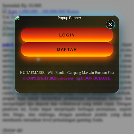
Serendah
Rp 10.000
Q
Earn
1.000.000
-
100.000.000
Bonus
Use Installment Options from
.
Laarn more
QV Baby
Available for :
home delivery
store pickup
R
LOGIN
pakde slot
Setelah mendaftar sebagai anggota, Anda dapat
Real Shades
DAFTAR
menggunakan berbagai tips untuk menavigasi permainan secara
optimal. Contohnya, Anda bisa memilih permainan kasino atau
Red Castle
taruhan olahraga yang menawarkan poin bonus tinggi untuk
memaksimalkan peluang Anda. Platform ini juga menyediakan
Ribbon Madness
strategi untuk penggunaan bingo dan olahraga seperti menganalisis
KUDAEMAS88 - Wild Bandito Gampang Maxwin Bocoran Pola
peringkat permainan untuk membuat keputusan yang lebih terarah.
S
© COPYRIGHT 2026 pakde slot - SEO DON QUIXOTE.
Selain itu, pengguna dapat mengakses sepuluh tips untuk mengelola
akun dengan mudah, misalnya beralih cepat antara kategori seperti
Sebamed
casino online dan taruhan olahraga. Untuk pengalaman terbaik,
jangan lupa untuk memeriksa pembaruan permainan terbaru dan
Silver Cross
mempelajari tips deposit dan withdrawal yang lebih cepat. Dengan
platform ini, Anda dapat menjelajahi berbagai permainan, seperti
Simply Idea
slot, bingo, dan olahraga, dengan panduan praktis yang akan
membantu menaikan level petualangan gaming Anda.
Skip Hop
choose qty
Spectra