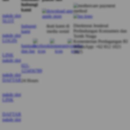
Back to top
pakde
butuh
unduh aplikasi
we accept
slot
bantuan?
pakde slot
hubungi
kami
pakde slot
SLOT
Direktorat Jenderal
hubungi
ikuti kami di
Perlindungan Konsumen dan
kami
media sosial
pakde slot
Tertib Niaga
LOGIN
Kementerian Perdagangan RI
bantuan
WhatsApp: +62 812 1021
dan faq
3625
LINK
pakde slot
021-
123456789
pakde slot
DAFTAR
24 Hours
pakde slot