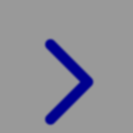
Twistshake
TY Toys
U
V
Veja
Vitaflow
Vtech
W
Waterland
Wellness