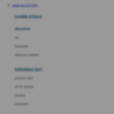
Awan
pakde slot DAFTAR
Azetabio
produk terbaru
B
aksesoris
Baabaasheepz
tas
Babiators
kacamata
Baby Dove
aksesoris rambut
Baby Jogger
Baby Rovega
kebutuhan bayi
Babybee
pakaian tidur
Banana Boat
set & terusan
Banz
piyama
Barbie
bodysuits
Beaba