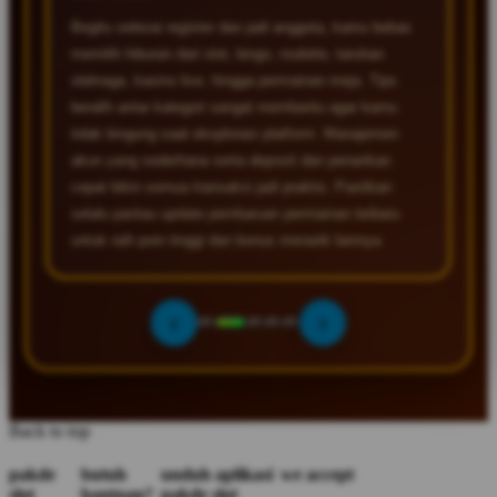
tips praktis seperti cara deposit dan penarikan yang
Setelah register menjadi anggota, kamu bisa gunakan
lebih cepat, serta panduan keamanan dalam setiap
tips untuk menavigasi berbagai macam permainan,
transaksi. Bagi kamu pecinta permainan slot dan bingo,
contohnya memilih permainan slot dengan poin tinggi
platform ini menawarkan trial game gratis untuk
atau mengoptimalkan strategi taruhan pada kategori
mencoba beragam pilihan sebelum memulai taruhanmu.
olahraga. Platform ini menyediakan tips untuk
penggunaan bingo dan sports betting yang efektif,
seperti menganalisa peringkat permainan untuk
membuat keputusan lebih tepat. Selain itu, platform ini
juga menawarkan sepuluh tips untuk memanajemen
akun, seperti beralih cepat antara permainan kasino
dan aktivitas olahraga. Kamu juga bisa mengeksplorasi
berbagai pilihan kategori permainan dengan mudah dan
menggunakan tips untuk memaksimalkan
pengalamanmu.
‹
›