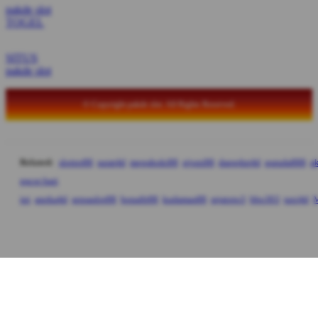
LINK
DAFTAR
pakde slot
pakde slot
TOGEL
SITUS
pakde slot
© Copyright pakde slot. All Rights Reserved.
Related:
slotter88
surat4d
megahoki88
sijoni88
dangdut4d
garuda888
ak
gacor hari
ini
aneka4d
sensaslot88
bonafit88
kudamas88
rajatoto3
bbo303
taxi4d