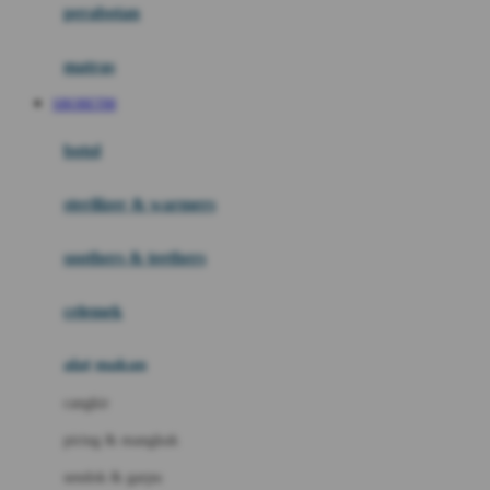
perabotan
Happy Tummy
Hauck
matras
Havaianas
SBOBET88
Hegen
botol
Hot Wheels
sterilizer & warmers
Hybrid
soothers & teethers
I
Inlacta DHA
celemek
Interlac
alat makan
Ivenet
cangkir
J
piring & mangkuk
Jack N Jill
sendok & garpu