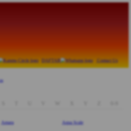
DAFTAR
Contact Us
us
S
T
U
V
W
X
Y
Z
0-9
Amara
Aqua Scale