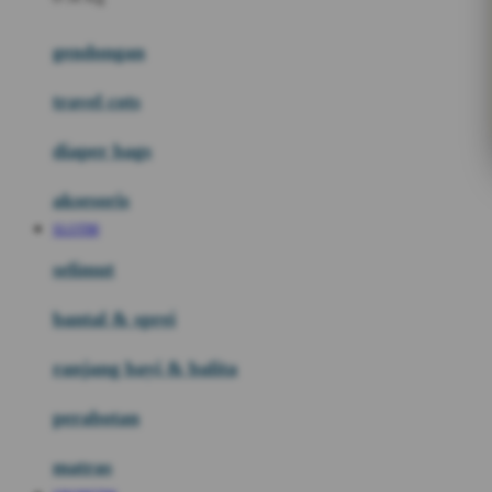
gendongan
travel cots
diaper bags
aksesoris
SLOT88
selimut
bantal & sprei
ranjang bayi & balita
perabotan
matras