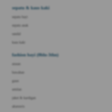
sepatu & kaus kaki
sepatu bayi
sepatu anak
sandal
kaus kaki
fashion bayi (0bln-3thn)
atasan
bawahan
gaun
setelan
jaket & kardigan
aksesoris