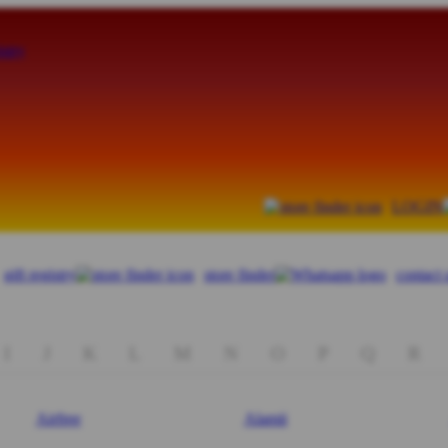
istry
LOGIN
gift registry
store finder
contact 
I
J
K
L
M
N
O
P
Q
R
Airfree
Alamii