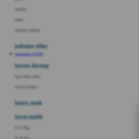
setelan
jaket
pakaian dalam
pakaian tidur
totomaniac LOGIN
kereta dorong
bayi baru lahir
usia 6 bulan+
koper anak
kursi mobil
0-13 Kg
0-36 Kg