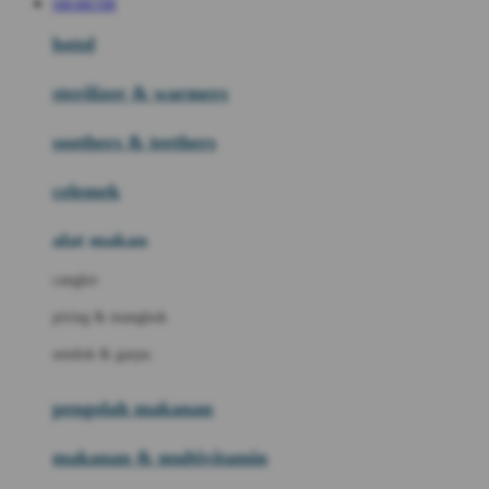
SBOBET88
botol
sterilizer & warmers
soothers & teethers
celemek
alat makan
cangkir
piring & mangkuk
sendok & garpu
pengolah makanan
makanan & multivitamin